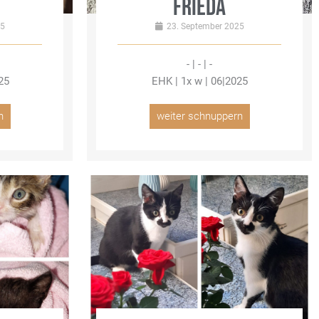
FRIEDA
25
23. September 2025
- | - | -
25
EHK | 1x w | 06|2025
n
weiter schnuppern