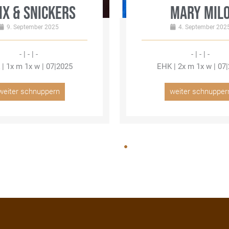
IX & SNICKERS
MARY MIL
9. September 2025
4. September 202
- | - | -
- | - | -
| 1x m 1x w | 07|2025
EHK | 2x m 1x w | 07
weiter schnuppern
weiter schnupper