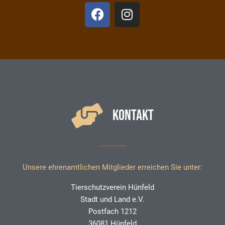
F
I
a
n
c
s
e
t
b
a
o
g
o
r
k
a
m
KONTAKT
Unsere ehrenamtlichen Mitglieder erreichen Sie unter:
Tierschutzverein Hünfeld
Stadt und Land e.V.
Postfach 1212
36081 Hünfeld