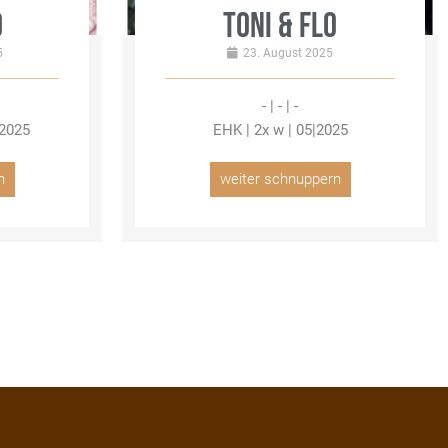
O
TONI & FLO
5
23. August 2025
- | - | -
|2025
EHK | 2x w | 05|2025
n
weiter schnuppern