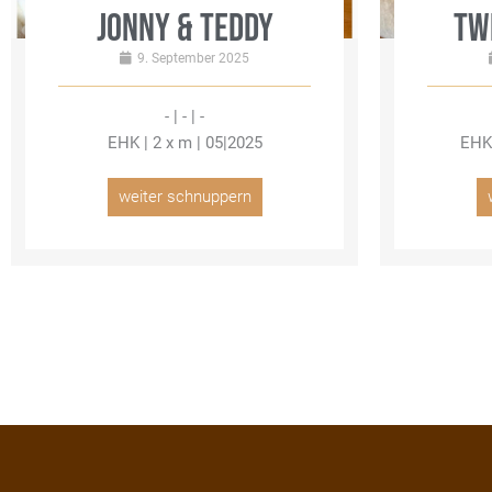
JONNY & TEDDY
TW
9. September 2025
- | - | -
EHK | 2 x m | 05|2025
EHK 
weiter schnuppern