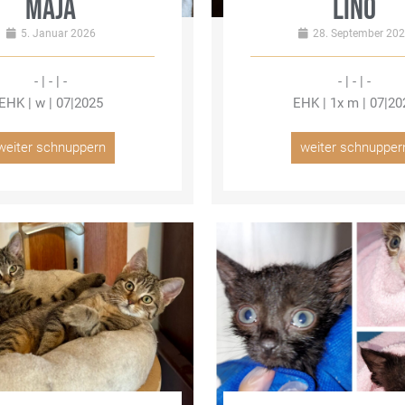
MAJA
LINO
5. Januar 2026
28. September 20
- | - | -
- | - | -
EHK | w | 07|2025
EHK | 1x m | 07|20
weiter schnuppern
weiter schnupper