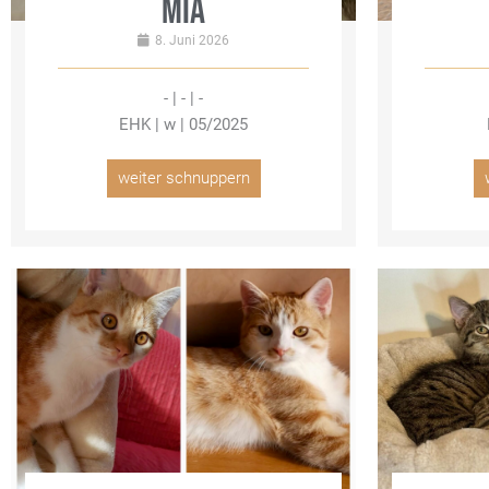
MIA
8. Juni 2026
- | - | -
EHK | w | 05/2025
weiter schnuppern