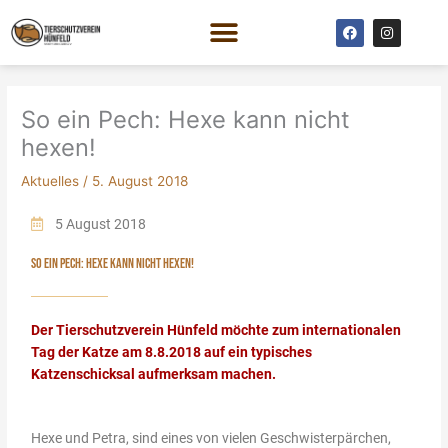
Zum
F
I
Inhalt
a
n
c
s
springen
e
t
b
a
o
g
o
r
So ein Pech: Hexe kann nicht
k
a
m
hexen!
Aktuelles
/
5. August 2018
5 August 2018
SO EIN PECH: HEXE KANN NICHT HEXEN!
Der Tierschutzverein Hünfeld möchte zum internationalen
Tag der Katze am 8.8.2018 auf ein typisches
Katzenschicksal aufmerksam machen.
Hexe und Petra, sind eines von vielen Geschwisterpärchen,