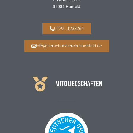
Postfach 1212
36081 Hünfeld
0179 - 1233264
info@tierschutzverein-huenfeld.de
MITGLIEDSCHAFTEN