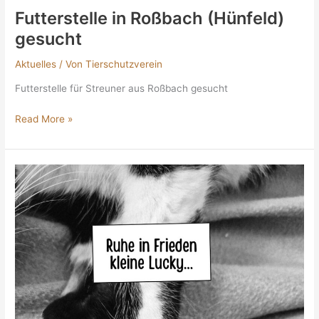
Futterstelle in Roßbach (Hünfeld)
gesucht
Aktuelles
/ Von
Tierschutzverein
Futterstelle für Streuner aus Roßbach gesucht
Read More »
Heute
war
der
Tag,
vor
dem
wir
uns
alle