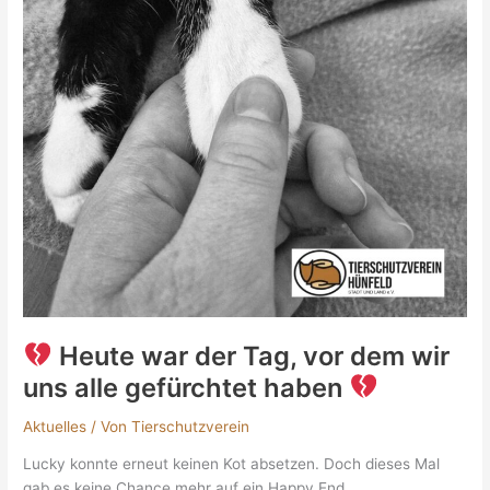
gefürchtet
haben
Heute war der Tag, vor dem wir
uns alle gefürchtet haben
Aktuelles
/ Von
Tierschutzverein
Lucky konnte erneut keinen Kot absetzen. Doch dieses Mal
gab es keine Chance mehr auf ein Happy End..