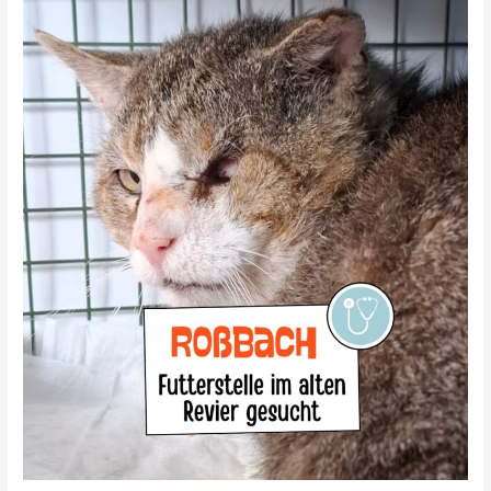
(Hünfeld)
gesucht