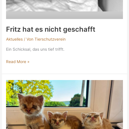
Fritz hat es nicht geschafft
Aktuelles
/ Von
Tierschutzverein
Ein Schicksal, das uns tief trifft.
Read More »
Augennotfall
am
Wochenende