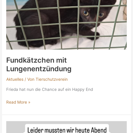
Fundkätzchen mit
Lungenentzündung
Aktuelles
/ Von
Tierschutzverein
Frieda hat nun die Chance auf ein Happy End
Read More »
Fritz
hat