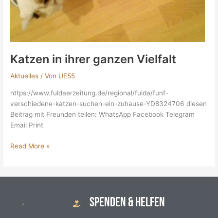
Katzen in ihrer ganzen Vielfalt
Aktuelles
/ Von
UE55
https://www.fuldaerzeitung.de/regional/fulda/funf-
verschiedene-katzen-suchen-ein-zuhause-YD8324706 diesen
Beitrag mit Freunden teilen: WhatsApp Facebook Telegram
Email Print
Read More »
SPENDEN & HELFEN