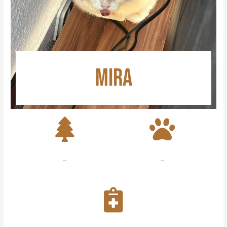
MIRA
–
–