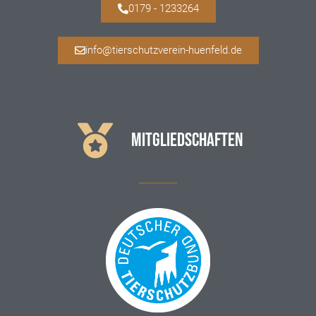
0179 - 1233264
info@tierschutzverein-huenfeld.de
MITGLIEDSCHAFTEN