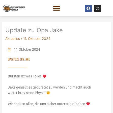
Zum
F
I
Inhalt
a
n
c
s
springen
e
t
b
a
o
g
o
r
Update zu Opa Jake
k
a
m
Aktuelles
/
11. Oktober 2024
11 Oktober 2024
UPDATE ZU OPA JAKE
Bürsten ist was Tolles
Jake genießt es gebürstet zu werden und macht auch
weiter brav seine Physio
Wir danken allen, die uns bisher unterstützt haben