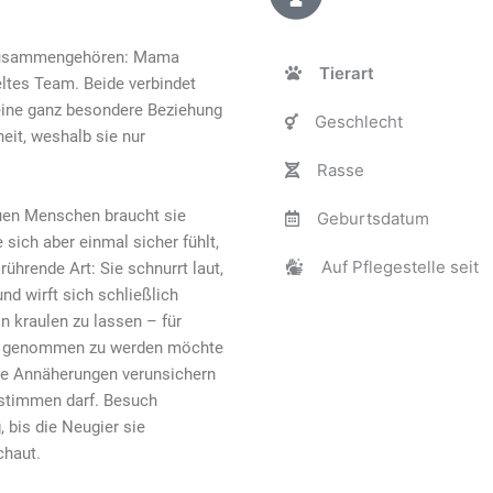
 zusammengehören: Mama
Tierart
eltes Team. Beide verbindet
h eine ganz besondere Beziehung
Geschlecht
eit, weshalb sie nur
Rasse
euen Menschen braucht sie
Geburtsdatum
sich aber einmal sicher fühlt,
Auf Pflegestelle seit
rührende Art: Sie schnurrt laut,
und wirft sich schließlich
n kraulen zu lassen – für
rm genommen zu werden möchte
ge Annäherungen verunsichern
bestimmen darf. Besuch
, bis die Neugier sie
chaut.