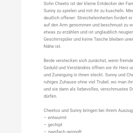
Sohn Cheeto ist der kleine Entdecker der Fam
Sunny zu spielen und mit ihr zu kuscheln. Me
deutlich offener: Streicheleinheiten fordert er
auf den Arm genommen und beschmust zu we
etwas zu erzählen und ist unglaublich neugier
Geschirrspüler und keine Tasche bleiben une
Nähe ist.
Beide verstecken sich zunächst, wenn frem
Geduld und Verständnis öffnen sie ihr Herz un
und Zuneigung in ihnen steckt. Sunny und Ch
ruhiges Zuhause ohne viel Trubel, wo man ih
und sie dann als liebevolles, verschmustes 
dürfen.
Cheetos und Sunny bringen bei ihrem Auszug
– entwurmt
– gechipt
– zweifach geimpft