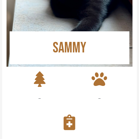
SAMMY
–
–