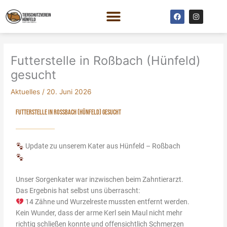
Zum
F
I
Inhalt
a
n
c
s
springen
e
t
b
a
o
g
o
r
Futterstelle in Roßbach (Hünfeld)
k
a
m
gesucht
Aktuelles
/
20. Juni 2026
FUTTERSTELLE IN ROSSBACH (HÜNFELD) GESUCHT
Update zu unserem Kater aus Hünfeld – Roßbach
Unser Sorgenkater war inzwischen beim Zahntierarzt.
Das Ergebnis hat selbst uns überrascht:
14 Zähne und Wurzelreste mussten entfernt werden.
Kein Wunder, dass der arme Kerl sein Maul nicht mehr
richtig schließen konnte und offensichtlich Schmerzen