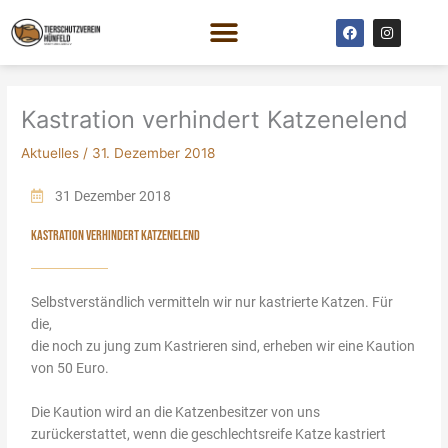
Zum
F
I
Inhalt
a
n
c
s
springen
e
t
b
a
o
g
o
r
Kastration verhindert Katzenelend
k
a
m
Aktuelles
/
31. Dezember 2018
31 Dezember 2018
KASTRATION VERHINDERT KATZENELEND
Selbstverständlich vermitteln wir nur kastrierte Katzen. Für
die,
die noch zu jung zum Kastrieren sind, erheben wir eine Kaution
von 50 Euro.
Die Kaution wird an die Katzenbesitzer von uns
zurückerstattet, wenn die geschlechtsreife Katze kastriert