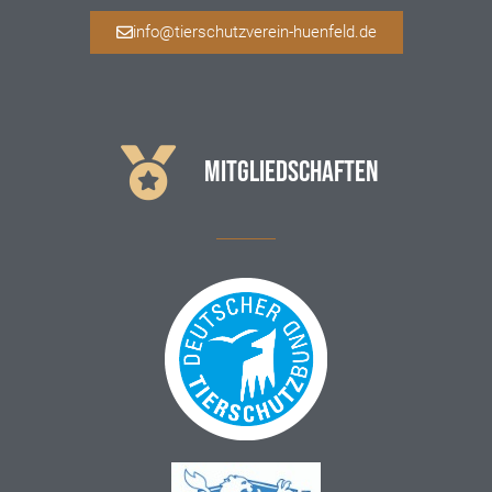
info@tierschutzverein-huenfeld.de
MITGLIEDSCHAFTEN