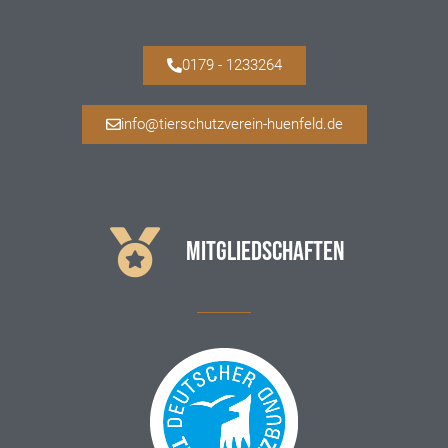
0179 - 1233264
info@tierschutzverein-huenfeld.de
MITGLIEDSCHAFTEN