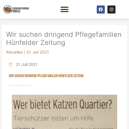
Zum
F
I
Inhalt
a
n
c
s
springen
e
t
b
a
o
g
o
r
Wir suchen dringend Pflegefamilien
k
a
m
Hünfelder Zeitung
Aktuelles
/
21. Juli 2021
21 Juli 2021
WIR SUCHEN DRINGEND PFLEGEFAMILIEN HÜNFELDER ZEITUNG