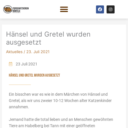
Zum
F
I
Inhalt
a
n
c
s
springen
e
t
b
a
o
g
o
r
Hänsel und Gretel wurden
k
a
m
ausgesetzt
Aktuelles
/
23. Juli 2021
23 Juli 2021
HÄNSEL UND GRETEL WURDEN AUSGESETZT
Ein bisschen war es wie in dem Märchen von Hânsel und
Gretel, als wir uns zweier 10-12 Wochen alter Katzenkinder
annahmen.
Jemand hatte die total lieben und an Menschen gewöhnten
Tiere am Habelberg bei Tann mit einer geöffneten