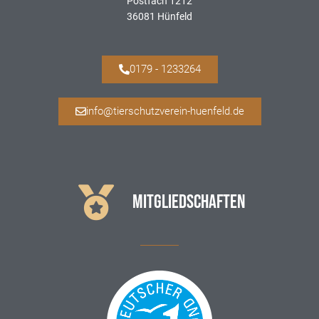
Postfach 1212
36081 Hünfeld
0179 - 1233264
info@tierschutzverein-huenfeld.de
MITGLIEDSCHAFTEN