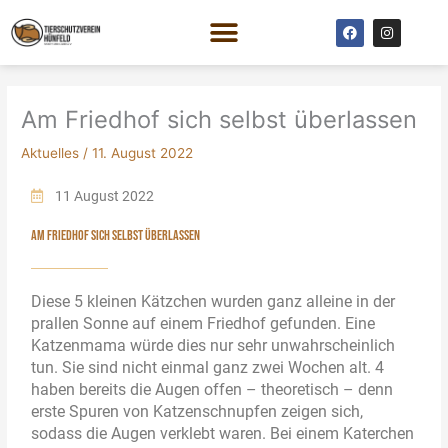
Zum
F
I
Inhalt
a
n
c
s
springen
e
t
b
a
o
g
o
r
Am Friedhof sich selbst überlassen
k
a
m
Aktuelles
/
11. August 2022
11 August 2022
AM FRIEDHOF SICH SELBST ÜBERLASSEN
Diese 5 kleinen Kätzchen wurden ganz alleine in der
prallen Sonne auf einem Friedhof gefunden. Eine
Katzenmama würde dies nur sehr unwahrscheinlich
tun. Sie sind nicht einmal ganz zwei Wochen alt. 4
haben bereits die Augen offen – theoretisch – denn
erste Spuren von Katzenschnupfen zeigen sich,
sodass die Augen verklebt waren. Bei einem Katerchen