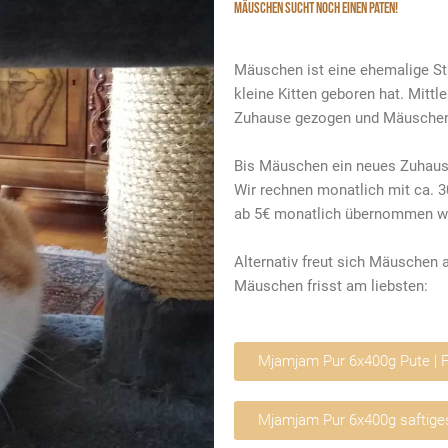
MÄUSCHEN SUCHT NOCH EINEN PATEN!
Mäuschen ist eine ehemalige Stre
kleine Kitten geboren hat. Mittle
Zuhause gezogen und Mäuschen 
Bis Mäuschen ein neues Zuhause 
Wir rechnen monatlich mit ca. 3
ab 5€ monatlich übernommen w
Alternativ freut sich Mäuschen 
Mäuschen frisst am liebsten:
Mjamjam Pur 6x400g Pute |
Mjamjam Pur 6x400g saftig