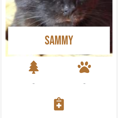
SAMMY
–
–