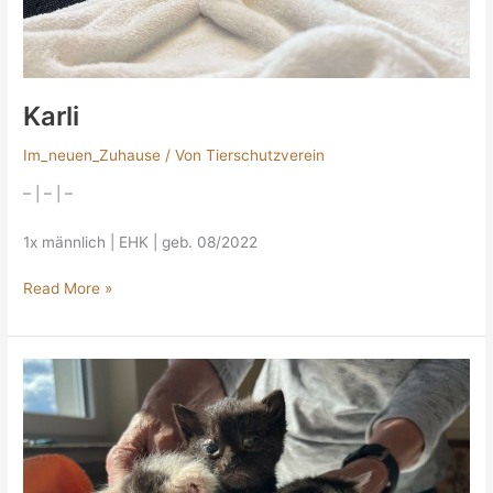
Karli
Im_neuen_Zuhause
/ Von
Tierschutzverein
– | – | –
1x männlich | EHK | geb. 08/2022
Read More »
3
weitere
kleine
Seelen
haben
den