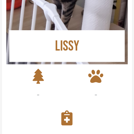
LISSY
–
–