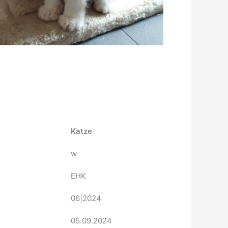
Katze
w
EHK
06|2024
05.09.2024