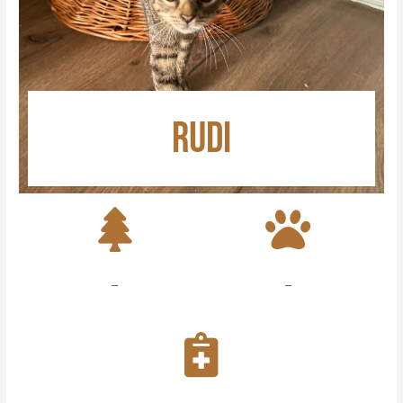
RUDI
–
–