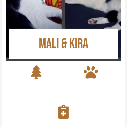
MALI & KIRA
–
–