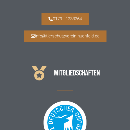
0179 - 1233264
info@tierschutzverein-huenfeld.de
MITGLIEDSCHAFTEN