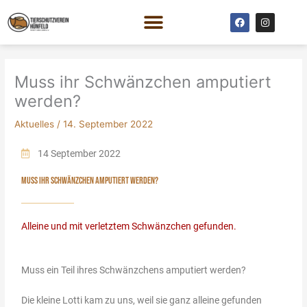
Zum
F
I
Inhalt
a
n
c
s
springen
e
t
b
a
o
g
o
r
Muss ihr Schwänzchen amputiert
k
a
m
werden?
Aktuelles
/
14. September 2022
14 September 2022
MUSS IHR SCHWÄNZCHEN AMPUTIERT WERDEN?
Alleine und mit verletztem Schwänzchen gefunden.
Muss ein Teil ihres Schwänzchens amputiert werden?
Die kleine Lotti kam zu uns, weil sie ganz alleine gefunden