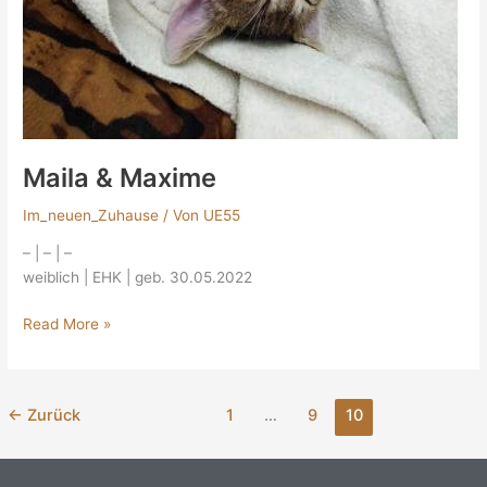
Maila & Maxime
Im_neuen_Zuhause
/ Von
UE55
– | – | –
weiblich | EHK | geb. 30.05.2022
Read More »
←
Zurück
1
…
9
10