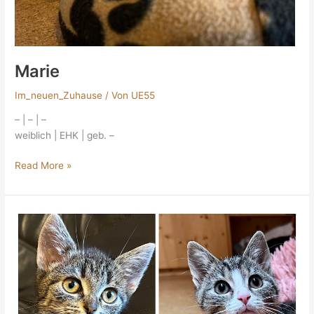
Marie
Im_neuen_Zuhause
/ Von
UE55
– | – | –
weiblich | EHK | geb. –
Read More »
Elsa
&
Fufu