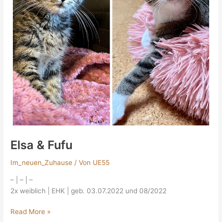
Elsa & Fufu
Im_neuen_Zuhause
/ Von
UE55
– | – | –
2x weiblich | EHK | geb. 03.07.2022 und 08/2022
Read More »